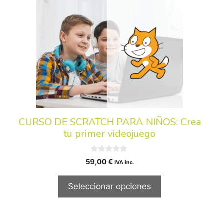
CURSO DE SCRATCH PARA NIÑOS: Crea
tu primer videojuego
0
59,00
€
IVA inc.
d
e
5
Seleccionar opciones