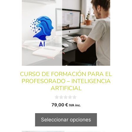
CURSO DE FORMACIÓN PARA EL
PROFESORADO – INTELIGENCIA
ARTIFICIAL
0
79,00
€
IVA inc.
d
e
5
Seleccionar opciones