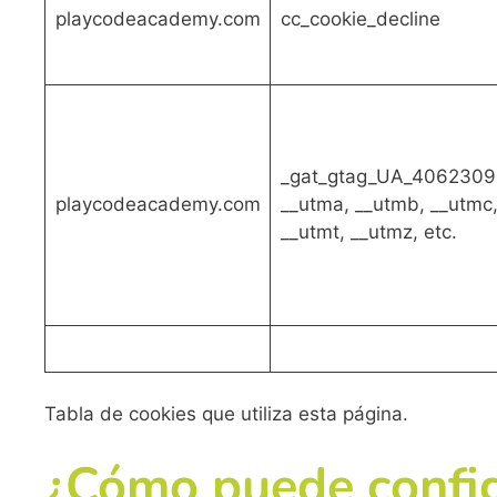
playcodeacademy.com
cc_cookie_decline
_gat_gtag_UA_4062309
playcodeacademy.com
__utma, __utmb, __utmc
__utmt, __utmz, etc.
Tabla de cookies que utiliza esta página.
¿Cómo puede config