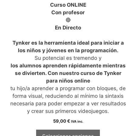
0
Curso ONLINE
d
e
Con profesor
5
🔴
En Directo
Tynker es la herramienta ideal para iniciar a
los niños y jóvenes en la programación.
Su potencial es tremendo y
los alumnos aprenden rápidamente mientras
se divierten. Con nuestro curso de Tynker
para niños online
tu hijo/a aprender a programar con bloques, de
forma visual, reduciendo al mínimo la sintaxis
necesaria para poder empezar a ver resultados
y crear sus primeros videojuegos.
59,00
€
IVA inc.