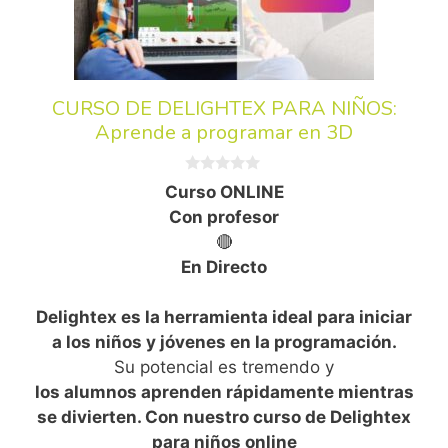
CURSO DE DELIGHTEX PARA NIÑOS:
Aprende a programar en 3D
0
Curso ONLINE
d
e
Con profesor
5
🔴
En Directo
Delightex es la herramienta ideal para iniciar
a los niños y jóvenes en la programación.
Su potencial es tremendo y
los alumnos aprenden rápidamente mientras
se divierten. Con nuestro curso de Delightex
para niños online