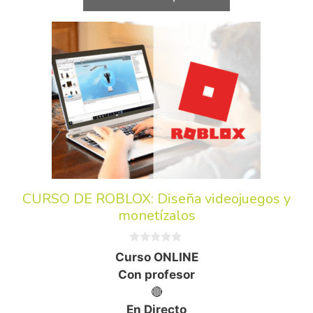
CURSO DE ROBLOX: Diseña videojuegos y
monetízalos
0
Curso ONLINE
d
e
Con profesor
5
🔴
En Directo