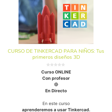
CURSO DE TINKERCAD PARA NIÑOS: Tus
primeros diseños 3D
0
Curso ONLINE
d
e
Con profesor
5
🔴
En Directo
En este curso
aprenderemos a usar Tinkercad.