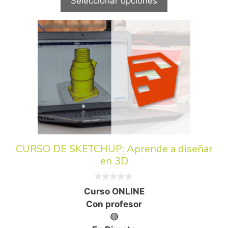
Seleccionar opciones
CURSO DE SKETCHUP: Aprende a diseñar
en 3D
0
Curso ONLINE
d
e
Con profesor
5
🔴