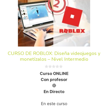
CURSO DE ROBLOX: Diseña videojuegos y
monetízalos – Nivel Intermedio
0
Curso ONLINE
d
e
Con profesor
5
🔴
En Directo
En este curso