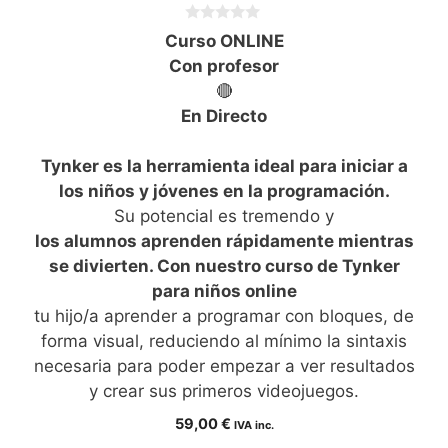
0
Curso ONLINE
d
e
Con profesor
5
🔴
En Directo
Tynker es la herramienta ideal para iniciar a
los niños y jóvenes en la programación.
Su potencial es tremendo y
los alumnos aprenden rápidamente mientras
se divierten. Con nuestro curso de Tynker
para niños online
tu hijo/a aprender a programar con bloques, de
forma visual, reduciendo al mínimo la sintaxis
necesaria para poder empezar a ver resultados
y crear sus primeros videojuegos.
59,00
€
IVA inc.