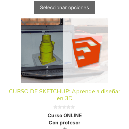
Seleccionar opciones
CURSO DE SKETCHUP: Aprende a diseñar
en 3D
0
Curso ONLINE
d
e
Con profesor
5