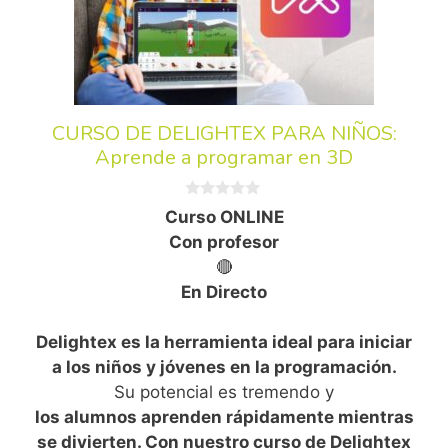
CURSO DE DELIGHTEX PARA NIÑOS:
Aprende a programar en 3D
0
Curso ONLINE
d
e
Con profesor
5
🔴
En Directo
Delightex es la herramienta ideal para iniciar
a los niños y jóvenes en la programación.
Su potencial es tremendo y
los alumnos aprenden rápidamente mientras
se divierten. Con nuestro curso de Delightex