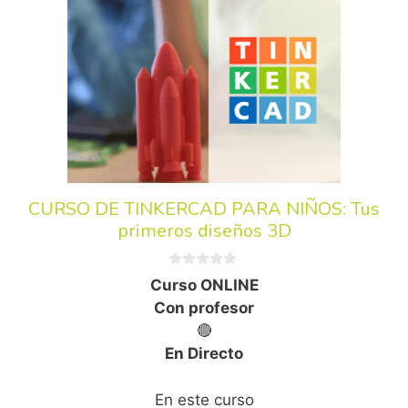
CURSO DE TINKERCAD PARA NIÑOS: Tus
primeros diseños 3D
0
Curso ONLINE
d
e
Con profesor
5
🔴
En Directo
En este curso