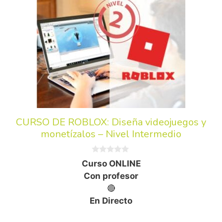
CURSO DE ROBLOX: Diseña videojuegos y
monetízalos – Nivel Intermedio
0
Curso ONLINE
d
e
Con profesor
5
🔴
En Directo