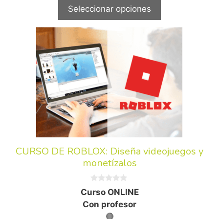
Seleccionar opciones
CURSO DE ROBLOX: Diseña videojuegos y
monetízalos
0
Curso ONLINE
d
e
Con profesor
5
🔴